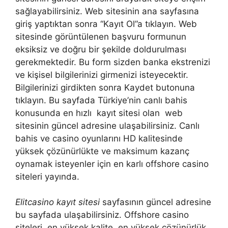
sağlayabilirsiniz. Web sitesinin ana sayfasına
giriş yaptıktan sonra “Kayıt Ol”a tıklayın. Web
sitesinde görüntülenen başvuru formunun
eksiksiz ve doğru bir şekilde doldurulması
gerekmektedir. Bu form sizden banka ekstrenizi
ve kişisel bilgilerinizi girmenizi isteyecektir.
Bilgilerinizi girdikten sonra Kaydet butonuna
tıklayın. Bu sayfada Türkiye’nin canlı bahis
konusunda en hızlı kayıt sitesi olan web
sitesinin güncel adresine ulaşabilirsiniz. Canlı
bahis ve casino oyunlarını HD kalitesinde
yüksek çözünürlükte ve maksimum kazanç
oynamak isteyenler için en karlı offshore casino
siteleri yayında.
Elitcasino kayıt sitesi
sayfasının güncel adresine
bu sayfada ulaşabilirsiniz. Offshore casino
siteleri, en yüksek kalite, en yüksek çözünürlük