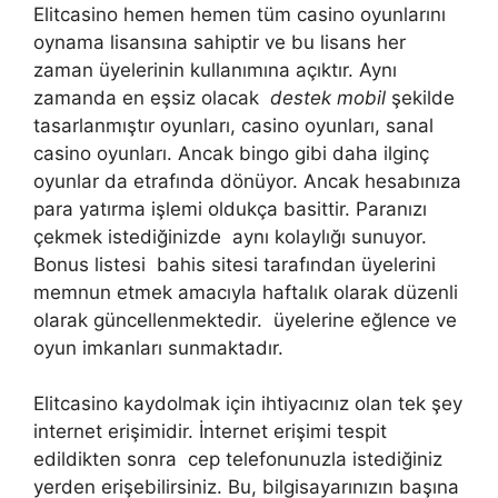
Elitcasino hemen hemen tüm casino oyunlarını
oynama lisansına sahiptir ve bu lisans her
zaman üyelerinin kullanımına açıktır. Aynı
zamanda en eşsiz olacak
destek mobil
şekilde
tasarlanmıştır oyunları, casino oyunları, sanal
casino oyunları. Ancak bingo gibi daha ilginç
oyunlar da etrafında dönüyor. Ancak hesabınıza
para yatırma işlemi oldukça basittir. Paranızı
çekmek istediğinizde aynı kolaylığı sunuyor.
Bonus listesi bahis sitesi tarafından üyelerini
memnun etmek amacıyla haftalık olarak düzenli
olarak güncellenmektedir. üyelerine eğlence ve
oyun imkanları sunmaktadır.
Elitcasino kaydolmak için ihtiyacınız olan tek şey
internet erişimidir. İnternet erişimi tespit
edildikten sonra cep telefonunuzla istediğiniz
yerden erişebilirsiniz. Bu, bilgisayarınızın başına