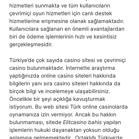
hizmetleri sunmakta ve tüm kullanıcıların
çevrimiçi oyun hizmetleri için canlı destek
hizmetlerine erişmesine olanak sağlamaktadır.
Kullanıcılara sağlanan en önemli avantajlardan
biri de ödeme işlemlerinin hızlı ve kesintisiz
gerçekleşmesidir.
Türkiye’de çok sayıda casino sitesi ve çevrimiçi
casino bulunmaktadır. İnternette araştırma
yaptığınızda online casino siteleri hakkında
bilgilerin yanı sıra casino siteleri hakkında da
birçok bilgi ve incelemeye ulaşabilirsiniz.
Öncelikle bir şeyi açıklığa kavuşturmak
istiyorum. Bu web sitesi Türk online casinolarda
oynamanıza izin vermiyor. Ancak bu hakkın
bulunmaması, sitede
Elitcasino bahis
yapılan
işlemlerin hukuki dayanaktan yoksun olduğu
anlamına gelmemektedir. Ortaklığı Türkiye’de