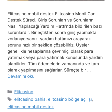
Elitcasino mobil destek Elitcasino Mobil Canlı
Destek Süreci, Giriş Sorunları ve Sorunların
Nasıl Yapılacağı Yardım Hattı’nda bildirilen bazı
sorunlardır. Birleştikten sonra giriş yapmakta
zorlanıyorsanız, yardım hattımızı arayarak
sorunu hızlı bir şekilde çözebiliriz. Üyeler
genellikle hesaplarına çevrimiçi olarak para
yatırmak veya para yatırmak konusunda yardım
alabilirler. Tüm ödemelerin zamanında ve tam
olarak yapılmasını sağlarlar. Süreçte bir …
Devamını oku
Kategoriler
Elitcasino
Etiketler
elitcasino bahis
,
elitcasino bölge açılışı
,
elitcasino mobil destek