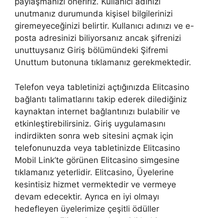
paylaşmanızı öneririz. Kullanıcı adınızı
unutmanız durumunda kişisel bilgilerinizi
giremeyeceğinizi belirtir. Kullanıcı adınızı ve e-
posta adresinizi biliyorsanız ancak şifrenizi
unuttuysanız Giriş bölümündeki Şifremi
Unuttum butonuna tıklamanız gerekmektedir.
Telefon veya tabletinizi açtığınızda Elitcasino
bağlantı talimatlarını takip ederek dilediğiniz
kaynaktan internet bağlantınızı bulabilir ve
etkinleştirebilirsiniz. Giriş uygulamasını
indirdikten sonra web sitesini açmak için
telefonunuzda veya tabletinizde Elitcasino
Mobil Link’te görünen Elitcasino simgesine
tıklamanız yeterlidir. Elitcasino, Üyelerine
kesintisiz hizmet vermektedir ve vermeye
devam edecektir. Ayrıca en iyi olmayı
hedefleyen üyelerimize çeşitli ödüller