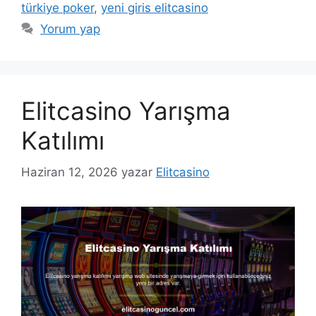
türkiye poker
,
yeni giris elitcasino
Yorum yap
Elitcasino Yarışma
Katılımı
Haziran 12, 2026
yazar
Elitcasino