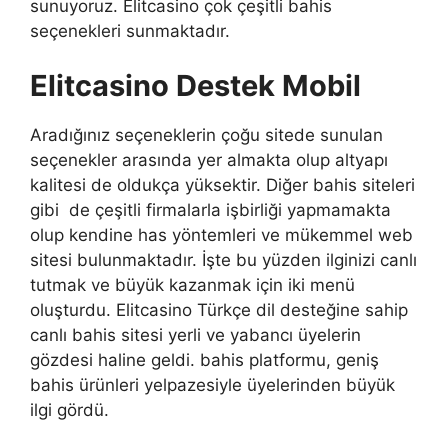
sunuyoruz. Elitcasino çok çeşitli bahis
seçenekleri sunmaktadır.
Elitcasino Destek Mobil
Aradığınız seçeneklerin çoğu sitede sunulan
seçenekler arasında yer almakta olup altyapı
kalitesi de oldukça yüksektir. Diğer bahis siteleri
gibi de çeşitli firmalarla işbirliği yapmamakta
olup kendine has yöntemleri ve mükemmel web
sitesi bulunmaktadır. İşte bu yüzden ilginizi canlı
tutmak ve büyük kazanmak için iki menü
oluşturdu. Elitcasino Türkçe dil desteğine sahip
canlı bahis sitesi yerli ve yabancı üyelerin
gözdesi haline geldi. bahis platformu, geniş
bahis ürünleri yelpazesiyle üyelerinden büyük
ilgi gördü.