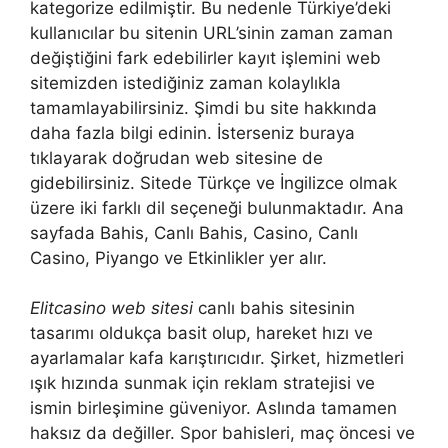
kategorize edilmiştir. Bu nedenle Türkiye’deki
kullanıcılar bu sitenin URL’sinin zaman zaman
değiştiğini fark edebilirler kayıt işlemini web
sitemizden istediğiniz zaman kolaylıkla
tamamlayabilirsiniz. Şimdi bu site hakkında
daha fazla bilgi edinin. İsterseniz buraya
tıklayarak doğrudan web sitesine de
gidebilirsiniz. Sitede Türkçe ve İngilizce olmak
üzere iki farklı dil seçeneği bulunmaktadır. Ana
sayfada Bahis, Canlı Bahis, Casino, Canlı
Casino, Piyango ve Etkinlikler yer alır.
Elitcasino web sitesi
canlı bahis sitesinin
tasarımı oldukça basit olup, hareket hızı ve
ayarlamalar kafa karıştırıcıdır. Şirket, hizmetleri
ışık hızında sunmak için reklam stratejisi ve
ismin birleşimine güveniyor. Aslında tamamen
haksız da değiller. Spor bahisleri, maç öncesi ve