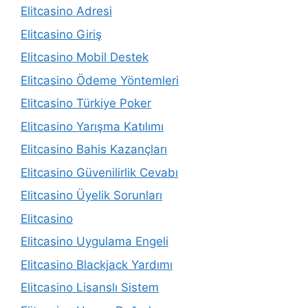
Elitcasino Adresi
Elitcasino Giriş
Elitcasino Mobil Destek
Elitcasino Ödeme Yöntemleri
Elitcasino Türkiye Poker
Elitcasino Yarışma Katılımı
Elitcasino Bahis Kazançları
Elitcasino Güvenilirlik Cevabı
Elitcasino Üyelik Sorunları
Elitcasino
Elitcasino Uygulama Engeli
Elitcasino Blackjack Yardımı
Elitcasino Lisanslı Sistem