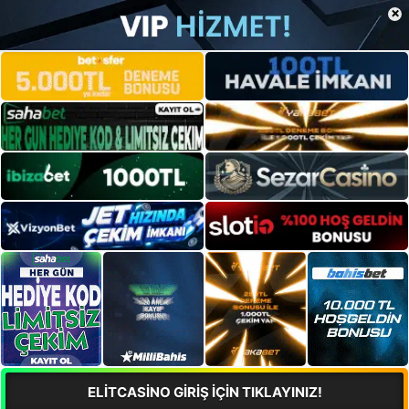
×
ELİTCASİNO GİRİŞ İÇİN TIKLAYINIZ!