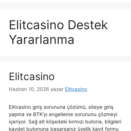
Elitcasino Destek
Yararlanma
Elitcasino
Haziran 10, 2026
yazar
Elitcasino
Elitcasino giriş sorununa çözümü, siteye giriş
yapma ve BTK’yı engelleme sorununu çözmeyi
içeriyor. Sağ alt köşedeki kırmızı butona, bilgileri
kaydet butonuna basarsanız üyelik kayıt formu