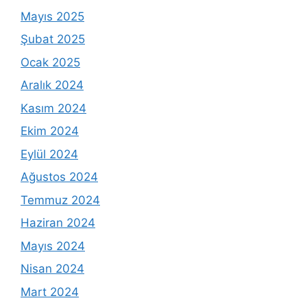
Mayıs 2025
Şubat 2025
Ocak 2025
Aralık 2024
Kasım 2024
Ekim 2024
Eylül 2024
Ağustos 2024
Temmuz 2024
Haziran 2024
Mayıs 2024
Nisan 2024
Mart 2024