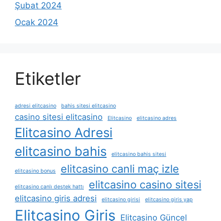
Şubat 2024
Ocak 2024
Etiketler
adresi elitcasino
bahis sitesi elitcasino
casino sitesi elitcasino
Elitcasino
elitcasino adres
Elitcasino Adresi
elitcasino bahis
elitcasino bahis sitesi
elitcasino canli maç izle
elitcasino bonus
elitcasino casino sitesi
elitcasino canlı destek hattı
elitcasino giris adresi
elitcasino girisi
elitcasino giris yap
Elitcasino Giriş
Elitcasino Güncel