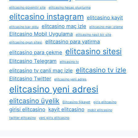
elitcasino güvenilir site
elitcasino hesap oluşturma
elitcasino instagram
elitcasino kayit
elitcasino maç izle
elitcasino kaç oldu
elitcasino maç i̇zleme
Elitcasino Mobil Uygulama
elitcasino nasil bir site
elitcasino para yatirma
elitcasino oyun sitesi
elitcasino sitesi
elitcasino para çekme
Elitcasino Telegram
elitcasino tv
elitcasino tv izle
elitcasino tv canli maç izle
Elitcasino Twitter
elitcasino yeni adres
elitcasino yeni adresi
elitcasino üyelik
Elitcasino Şikayet
giris elitcasino
girisi elitcasino
kayit elitcasino
mobil elitcasino
twitter elitcasino
yeni giris elitcasino