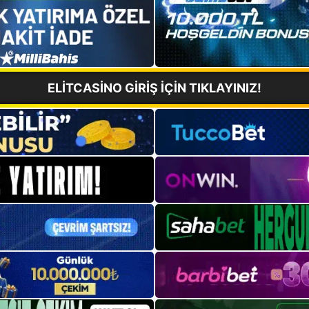
ELİTCASİNO GİRİŞ İÇİN TIKLAYINIZ!