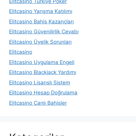
Elitcasino Türkiye Poker
Elitcasino Yarışma Katılımı
Elitcasino Bahis Kazançları
Elitcasino Güvenilirlik Cevabı
Elitcasino Üyelik Sorunları
Elitcasino
Elitcasino Uygulama Engeli
Elitcasino Blackjack Yardımı
Elitcasino Lisanslı Sistem
Elitcasino Hesap Doğrulama
Elitcasino Canlı Bahisler