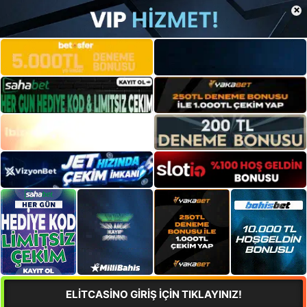
×
ELİTCASİNO GİRİŞ İÇİN TIKLAYINIZ!