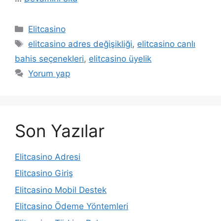
Kategoriler
Elitcasino
Etiketler
elitcasino adres değişikliği
,
elitcasino canlı
bahis seçenekleri
,
elitcasino üyelik
Yorum yap
Son Yazılar
Elitcasino Adresi
Elitcasino Giriş
Elitcasino Mobil Destek
Elitcasino Ödeme Yöntemleri