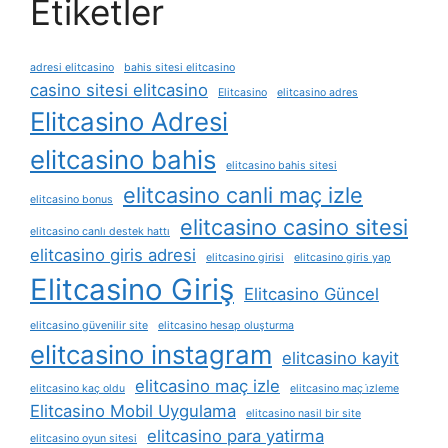
Etiketler
adresi elitcasino
bahis sitesi elitcasino
casino sitesi elitcasino
Elitcasino
elitcasino adres
Elitcasino Adresi
elitcasino bahis
elitcasino bahis sitesi
elitcasino canli maç izle
elitcasino bonus
elitcasino casino sitesi
elitcasino canlı destek hattı
elitcasino giris adresi
elitcasino girisi
elitcasino giris yap
Elitcasino Giriş
Elitcasino Güncel
elitcasino güvenilir site
elitcasino hesap oluşturma
elitcasino instagram
elitcasino kayit
elitcasino maç izle
elitcasino kaç oldu
elitcasino maç i̇zleme
Elitcasino Mobil Uygulama
elitcasino nasil bir site
elitcasino para yatirma
elitcasino oyun sitesi