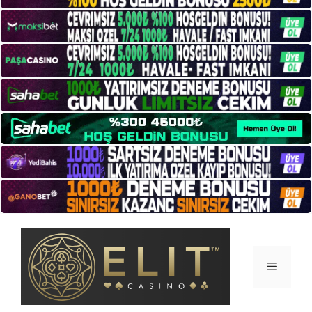
İçeriğe
atla
Menü