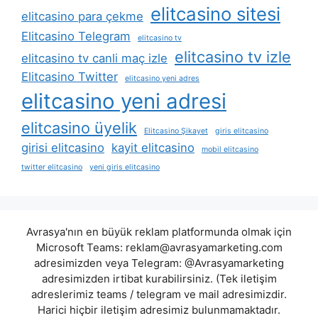
elitcasino sitesi
elitcasino para çekme
Elitcasino Telegram
elitcasino tv
elitcasino tv izle
elitcasino tv canli maç izle
Elitcasino Twitter
elitcasino yeni adres
elitcasino yeni adresi
elitcasino üyelik
Elitcasino Şikayet
giris elitcasino
girisi elitcasino
kayit elitcasino
mobil elitcasino
twitter elitcasino
yeni giris elitcasino
Avrasya'nın en büyük reklam platformunda olmak için
Microsoft Teams:
reklam@avrasyamarketing.com
adresimizden veya Telegram: @Avrasyamarketing
adresimizden irtibat kurabilirsiniz. (Tek iletişim
adreslerimiz teams / telegram ve mail adresimizdir.
Harici hiçbir iletişim adresimiz bulunmamaktadır.