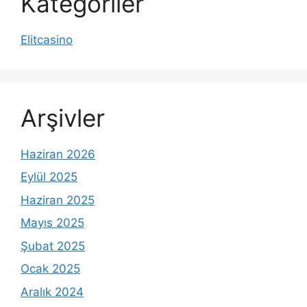
Kategoriler
Elitcasino
Arşivler
Haziran 2026
Eylül 2025
Haziran 2025
Mayıs 2025
Şubat 2025
Ocak 2025
Aralık 2024