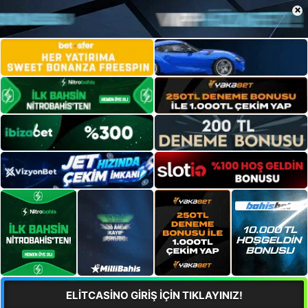
×
ELİTCASİNO GİRİŞ İÇİN TIKLAYINIZ!