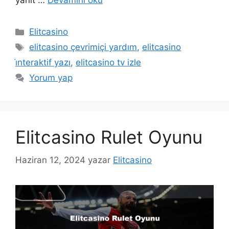
yanıt …
Devamını oku
Kategoriler
Elitcasino
Etiketler
elitcasino çevrimiçi yardım
,
elitcasino
i̇nteraktif yazı
,
elitcasino tv izle
Yorum yap
Elitcasino Rulet Oyunu
Haziran 12, 2024
yazar
Elitcasino