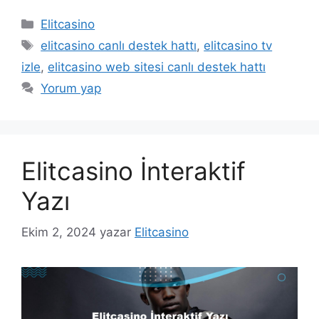
Kategoriler
Elitcasino
Etiketler
elitcasino canlı destek hattı
,
elitcasino tv
izle
,
elitcasino web sitesi canlı destek hattı
Yorum yap
Elitcasino İnteraktif
Yazı
Ekim 2, 2024
yazar
Elitcasino