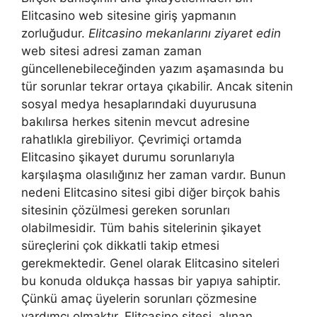
Elitcasino web sitesine giriş yapmanın
zorluğudur.
Elitcasino mekanlarını ziyaret edin
web sitesi adresi zaman zaman
güncellenebileceğinden yazım aşamasında bu
tür sorunlar tekrar ortaya çıkabilir. Ancak sitenin
sosyal medya hesaplarındaki duyurusuna
bakılırsa herkes sitenin mevcut adresine
rahatlıkla girebiliyor. Çevrimiçi ortamda
Elitcasino şikayet durumu sorunlarıyla
karşılaşma olasılığınız her zaman vardır. Bunun
nedeni Elitcasino sitesi gibi diğer birçok bahis
sitesinin çözülmesi gereken sorunları
olabilmesidir. Tüm bahis sitelerinin şikayet
süreçlerini çok dikkatli takip etmesi
gerekmektedir. Genel olarak Elitcasino siteleri
bu konuda oldukça hassas bir yapıya sahiptir.
Çünkü amaç üyelerin sorunları çözmesine
yardımcı olmaktır. Elitcasino sitesi, alınan