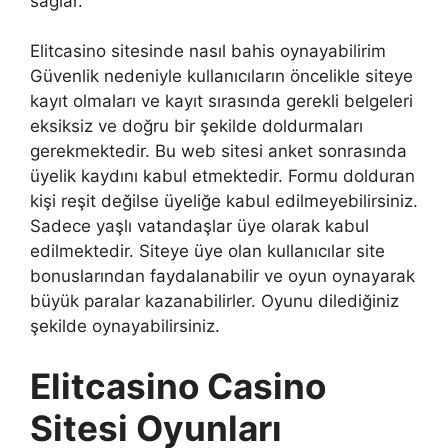
sağlar.
Elitcasino sitesinde nasıl bahis oynayabilirim
Güvenlik nedeniyle kullanıcıların öncelikle siteye
kayıt olmaları ve kayıt sırasında gerekli belgeleri
eksiksiz ve doğru bir şekilde doldurmaları
gerekmektedir. Bu web sitesi anket sonrasında
üyelik kaydını kabul etmektedir. Formu dolduran
kişi reşit değilse üyeliğe kabul edilmeyebilirsiniz.
Sadece yaşlı vatandaşlar üye olarak kabul
edilmektedir. Siteye üye olan kullanıcılar site
bonuslarından faydalanabilir ve oyun oynayarak
büyük paralar kazanabilirler. Oyunu dilediğiniz
şekilde oynayabilirsiniz.
Elitcasino Casino
Sitesi Oyunları