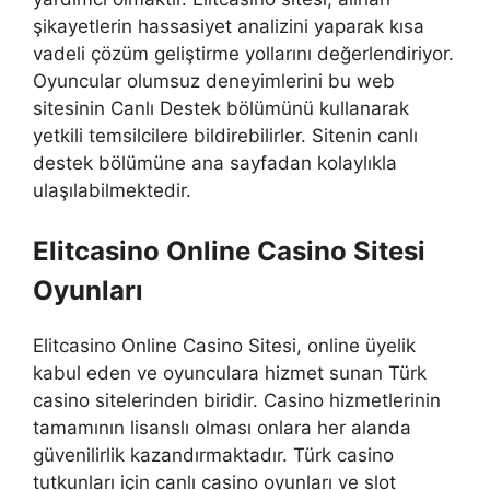
şikayetlerin hassasiyet analizini yaparak kısa
vadeli çözüm geliştirme yollarını değerlendiriyor.
Oyuncular olumsuz deneyimlerini bu web
sitesinin Canlı Destek bölümünü kullanarak
yetkili temsilcilere bildirebilirler. Sitenin canlı
destek bölümüne ana sayfadan kolaylıkla
ulaşılabilmektedir.
Elitcasino Online Casino Sitesi
Oyunları
Elitcasino Online Casino Sitesi, online üyelik
kabul eden ve oyunculara hizmet sunan Türk
casino sitelerinden biridir. Casino hizmetlerinin
tamamının lisanslı olması onlara her alanda
güvenilirlik kazandırmaktadır. Türk casino
tutkunları için canlı casino oyunları ve slot