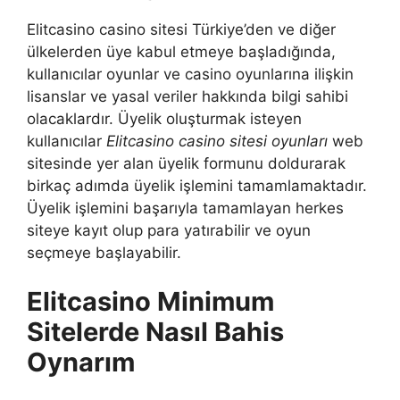
Elitcasino casino sitesi Türkiye’den ve diğer
ülkelerden üye kabul etmeye başladığında,
kullanıcılar oyunlar ve casino oyunlarına ilişkin
lisanslar ve yasal veriler hakkında bilgi sahibi
olacaklardır. Üyelik oluşturmak isteyen
kullanıcılar
Elitcasino casino sitesi oyunları
web
sitesinde yer alan üyelik formunu doldurarak
birkaç adımda üyelik işlemini tamamlamaktadır.
Üyelik işlemini başarıyla tamamlayan herkes
siteye kayıt olup para yatırabilir ve oyun
seçmeye başlayabilir.
Elitcasino Minimum
Sitelerde Nasıl Bahis
Oynarım