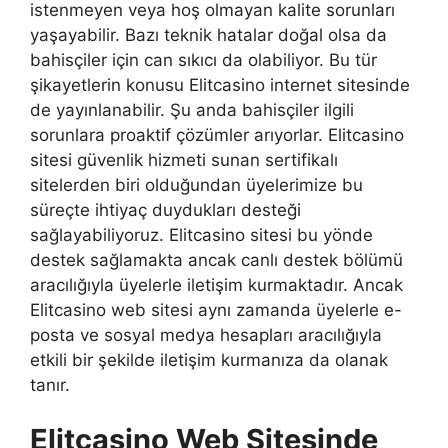
istenmeyen veya hoş olmayan kalite sorunları
yaşayabilir. Bazı teknik hatalar doğal olsa da
bahisçiler için can sıkıcı da olabiliyor. Bu tür
şikayetlerin konusu Elitcasino internet sitesinde
de yayınlanabilir. Şu anda bahisçiler ilgili
sorunlara proaktif çözümler arıyorlar. Elitcasino
sitesi güvenlik hizmeti sunan sertifikalı
sitelerden biri olduğundan üyelerimize bu
süreçte ihtiyaç duydukları desteği
sağlayabiliyoruz. Elitcasino sitesi bu yönde
destek sağlamakta ancak canlı destek bölümü
aracılığıyla üyelerle iletişim kurmaktadır. Ancak
Elitcasino web sitesi aynı zamanda üyelerle e-
posta ve sosyal medya hesapları aracılığıyla
etkili bir şekilde iletişim kurmanıza da olanak
tanır.
Elitcasino Web Sitesinde