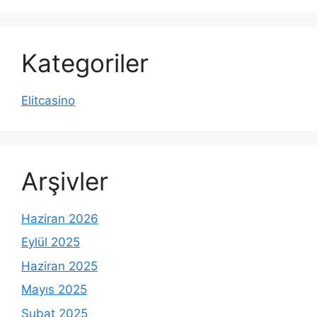
Kategoriler
Elitcasino
Arşivler
Haziran 2026
Eylül 2025
Haziran 2025
Mayıs 2025
Şubat 2025