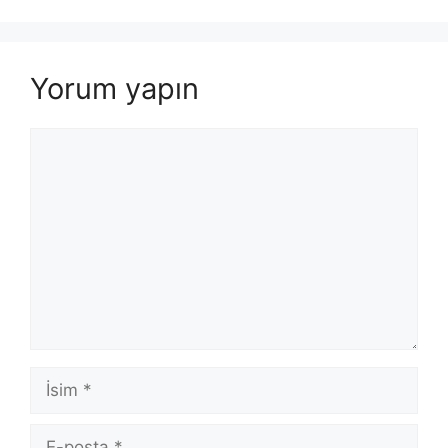
Yorum yapın
Yorum
İsim
E-