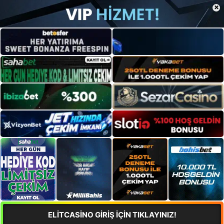
×
ELİTCASİNO GİRİŞ İÇİN TIKLAYINIZ!