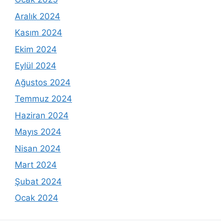
Aralık 2024
Kasım 2024
Ekim 2024
Eylül 2024
Ağustos 2024
Temmuz 2024
Haziran 2024
Mayıs 2024
Nisan 2024
Mart 2024
Şubat 2024
Ocak 2024