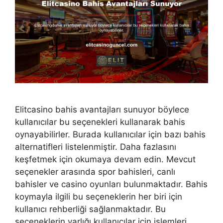
Elitcasino bahis avantajları sunuyor böylece
kullanıcılar bu seçenekleri kullanarak bahis
oynayabilirler. Burada kullanıcılar için bazı bahis
alternatifleri listelenmiştir. Daha fazlasını
keşfetmek için okumaya devam edin. Mevcut
seçenekler arasında spor bahisleri, canlı
bahisler ve casino oyunları bulunmaktadır. Bahis
koymayla ilgili bu seçeneklerin her biri için
kullanıcı rehberliği sağlanmaktadır. Bu
seçeneklerin varlığı kullanıcılar için işlemleri