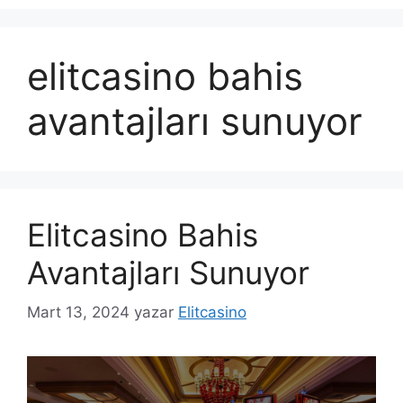
elitcasino bahis
avantajları sunuyor
Elitcasino Bahis
Avantajları Sunuyor
Mart 13, 2024
yazar
Elitcasino