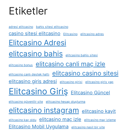
Etiketler
adresi elitcasino
bahis sitesi elitcasino
casino sitesi elitcasino
Elitcasino
elitcasino adres
Elitcasino Adresi
elitcasino bahis
elitcasino bahis sitesi
elitcasino canli maç izle
elitcasino bonus
elitcasino casino sitesi
elitcasino canlı destek hattı
elitcasino giris adresi
elitcasino girisi
elitcasino giris yap
Elitcasino Giriş
Elitcasino Güncel
elitcasino güvenilir site
elitcasino hesap oluşturma
elitcasino instagram
elitcasino kayit
elitcasino maç izle
elitcasino kaç oldu
elitcasino maç i̇zleme
Elitcasino Mobil Uygulama
elitcasino nasil bir site