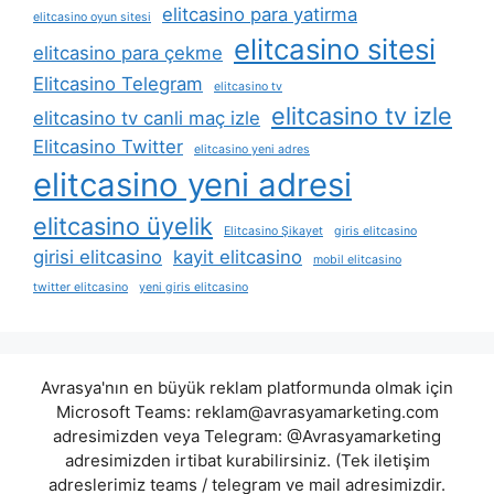
elitcasino para yatirma
elitcasino oyun sitesi
elitcasino sitesi
elitcasino para çekme
Elitcasino Telegram
elitcasino tv
elitcasino tv izle
elitcasino tv canli maç izle
Elitcasino Twitter
elitcasino yeni adres
elitcasino yeni adresi
elitcasino üyelik
Elitcasino Şikayet
giris elitcasino
girisi elitcasino
kayit elitcasino
mobil elitcasino
twitter elitcasino
yeni giris elitcasino
Avrasya'nın en büyük reklam platformunda olmak için
Microsoft Teams:
reklam@avrasyamarketing.com
adresimizden veya Telegram: @Avrasyamarketing
adresimizden irtibat kurabilirsiniz. (Tek iletişim
adreslerimiz teams / telegram ve mail adresimizdir.