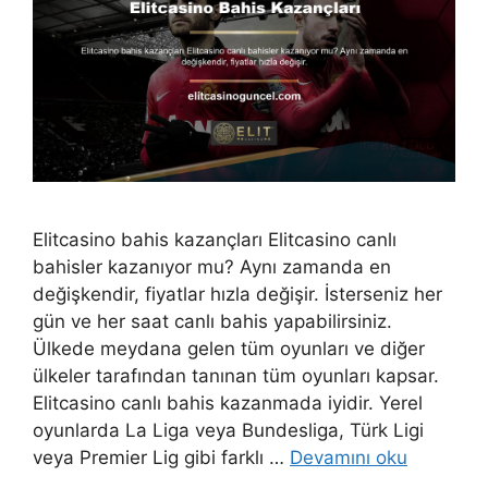
Elitcasino bahis kazançları Elitcasino canlı
bahisler kazanıyor mu? Aynı zamanda en
değişkendir, fiyatlar hızla değişir. İsterseniz her
gün ve her saat canlı bahis yapabilirsiniz.
Ülkede meydana gelen tüm oyunları ve diğer
ülkeler tarafından tanınan tüm oyunları kapsar.
Elitcasino canlı bahis kazanmada iyidir. Yerel
oyunlarda La Liga veya Bundesliga, Türk Ligi
veya Premier Lig gibi farklı …
Devamını oku