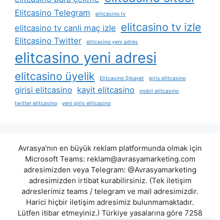
Elitcasino Telegram
elitcasino tv
elitcasino tv izle
elitcasino tv canli maç izle
Elitcasino Twitter
elitcasino yeni adres
elitcasino yeni adresi
elitcasino üyelik
Elitcasino Şikayet
giris elitcasino
girisi elitcasino
kayit elitcasino
mobil elitcasino
twitter elitcasino
yeni giris elitcasino
Avrasya'nın en büyük reklam platformunda olmak için
Microsoft Teams:
reklam@avrasyamarketing.com
adresimizden veya Telegram: @Avrasyamarketing
adresimizden irtibat kurabilirsiniz. (Tek iletişim
adreslerimiz teams / telegram ve mail adresimizdir.
Harici hiçbir iletişim adresimiz bulunmamaktadır.
Lütfen itibar etmeyiniz.) Türkiye yasalarına göre 7258