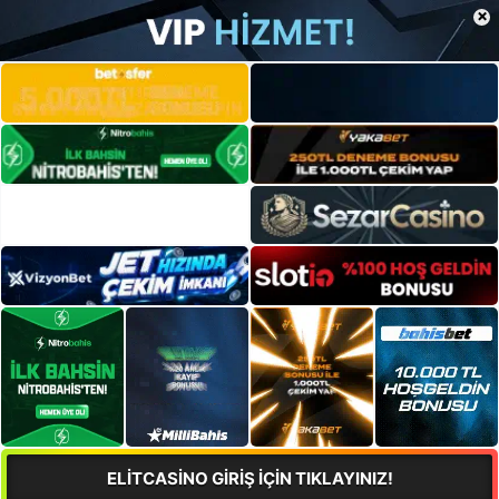
×
ELİTCASİNO GİRİŞ İÇİN TIKLAYINIZ!