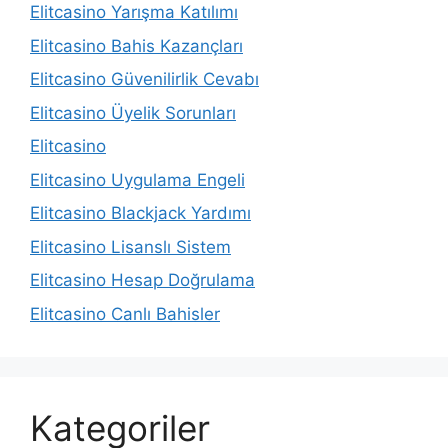
Elitcasino Yarışma Katılımı
Elitcasino Bahis Kazançları
Elitcasino Güvenilirlik Cevabı
Elitcasino Üyelik Sorunları
Elitcasino
Elitcasino Uygulama Engeli
Elitcasino Blackjack Yardımı
Elitcasino Lisanslı Sistem
Elitcasino Hesap Doğrulama
Elitcasino Canlı Bahisler
Kategoriler