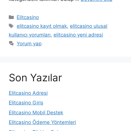
Kategoriler
Elitcasino
Etiketler
elitcasino kayıt olmak
,
elitcasino ulusal
kullanıcı yorumları
,
elitcasino yeni adresi
Yorum yap
Son Yazılar
Elitcasino Adresi
Elitcasino Giriş
Elitcasino Mobil Destek
Elitcasino Ödeme Yöntemleri