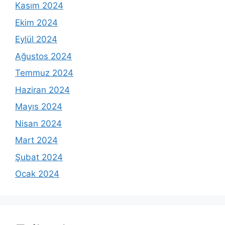
Kasım 2024
Ekim 2024
Eylül 2024
Ağustos 2024
Temmuz 2024
Haziran 2024
Mayıs 2024
Nisan 2024
Mart 2024
Şubat 2024
Ocak 2024