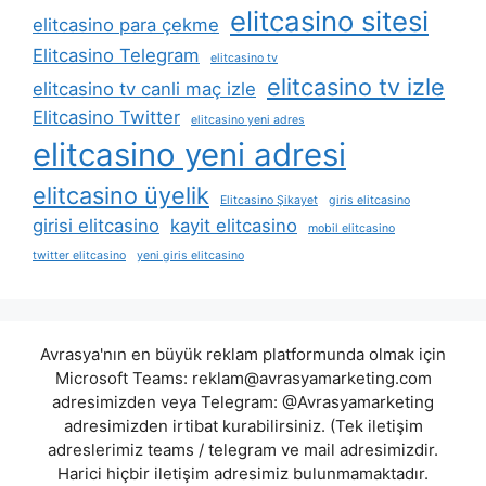
elitcasino sitesi
elitcasino para çekme
Elitcasino Telegram
elitcasino tv
elitcasino tv izle
elitcasino tv canli maç izle
Elitcasino Twitter
elitcasino yeni adres
elitcasino yeni adresi
elitcasino üyelik
Elitcasino Şikayet
giris elitcasino
girisi elitcasino
kayit elitcasino
mobil elitcasino
twitter elitcasino
yeni giris elitcasino
Avrasya'nın en büyük reklam platformunda olmak için
Microsoft Teams:
reklam@avrasyamarketing.com
adresimizden veya Telegram: @Avrasyamarketing
adresimizden irtibat kurabilirsiniz. (Tek iletişim
adreslerimiz teams / telegram ve mail adresimizdir.
Harici hiçbir iletişim adresimiz bulunmamaktadır.