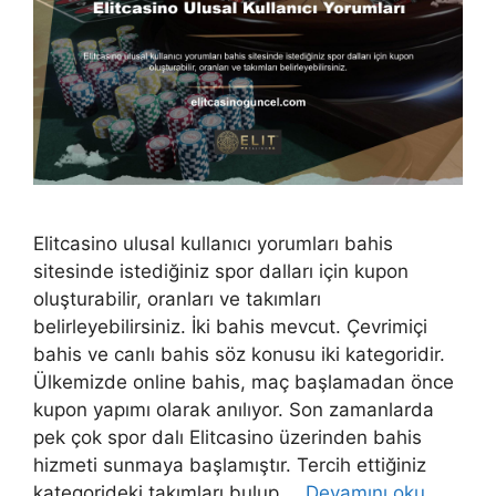
Elitcasino ulusal kullanıcı yorumları bahis
sitesinde istediğiniz spor dalları için kupon
oluşturabilir, oranları ve takımları
belirleyebilirsiniz. İki bahis mevcut. Çevrimiçi
bahis ve canlı bahis söz konusu iki kategoridir.
Ülkemizde online bahis, maç başlamadan önce
kupon yapımı olarak anılıyor. Son zamanlarda
pek çok spor dalı Elitcasino üzerinden bahis
hizmeti sunmaya başlamıştır. Tercih ettiğiniz
kategorideki takımları bulup …
Devamını oku