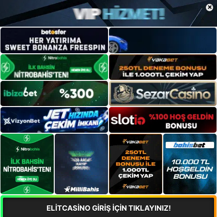
×
ELİTCASİNO GİRİŞ İÇİN TIKLAYINIZ!