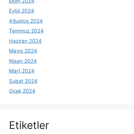
Ekim 2024
Eylül 2024
Ağustos 2024
Temmuz 2024
Haziran 2024
Mayıs 2024
Nisan 2024
Mart 2024
Şubat 2024
Ocak 2024
Etiketler