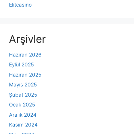
Elitcasino
Arşivler
Haziran 2026
Eylül 2025
Haziran 2025
Mayıs 2025
Şubat 2025
Ocak 2025
Aralık 2024
Kasım 2024