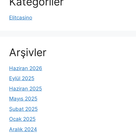
Kategoriler
Elitcasino
Arşivler
Haziran 2026
Eylül 2025
Haziran 2025
Mayıs 2025
Şubat 2025
Ocak 2025
Aralık 2024