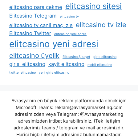
elitcasino sitesi
elitcasino para çekme
Elitcasino Telegram
elitcasino tv
elitcasino tv izle
elitcasino tv canli maç izle
Elitcasino Twitter
elitcasino yeni adres
elitcasino yeni adresi
elitcasino üyelik
Elitcasino Şikayet
giris elitcasino
girisi elitcasino
kayit elitcasino
mobil elitcasino
twitter elitcasino
yeni giris elitcasino
Avrasya'nın en büyük reklam platformunda olmak için
Microsoft Teams:
reklam@avrasyamarketing.com
adresimizden veya Telegram: @Avrasyamarketing
adresimizden irtibat kurabilirsiniz. (Tek iletişim
adreslerimiz teams / telegram ve mail adresimizdir.
Harici hiçbir iletişim adresimiz bulunmamaktadır.