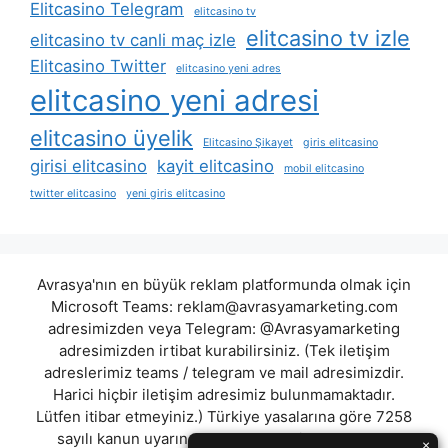
Elitcasino Telegram
elitcasino tv
elitcasino tv izle
elitcasino tv canli maç izle
Elitcasino Twitter
elitcasino yeni adres
elitcasino yeni adresi
elitcasino üyelik
Elitcasino Şikayet
giris elitcasino
girisi elitcasino
kayit elitcasino
mobil elitcasino
twitter elitcasino
yeni giris elitcasino
Avrasya'nın en büyük reklam platformunda olmak için
Microsoft Teams:
reklam@avrasyamarketing.com
adresimizden veya Telegram: @Avrasyamarketing
adresimizden irtibat kurabilirsiniz. (Tek iletişim
adreslerimiz teams / telegram ve mail adresimizdir.
Harici hiçbir iletişim adresimiz bulunmamaktadır.
Lütfen itibar etmeyiniz.) Türkiye yasalarına göre 7258
sayılı kanun uyarınca yasa dışı bahis oynamanın