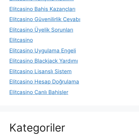
Elitcasino Bahis Kazançları
Elitcasino Güvenilirlik Cevabı
Elitcasino Üyelik Sorunları
Elitcasino
Elitcasino Uygulama Engeli
Elitcasino Blackjack Yardımı
Elitcasino Lisanslı Sistem
Elitcasino Hesap Doğrulama
Elitcasino Canlı Bahisler
Kategoriler