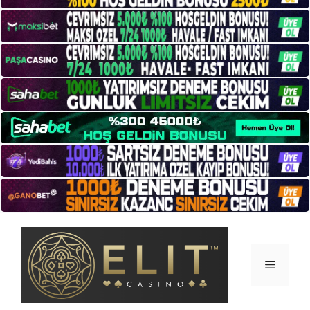
İçeriğe
atla
Menü