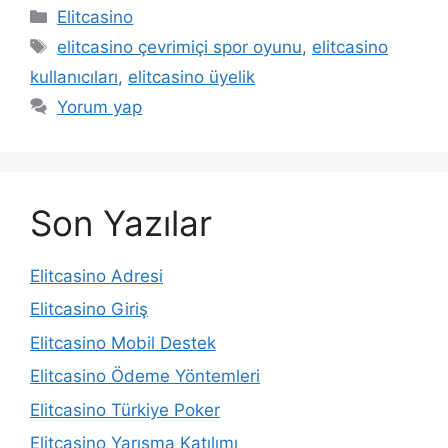
Kategoriler
Elitcasino
Etiketler
elitcasino çevrimiçi spor oyunu
,
elitcasino
kullanıcıları
,
elitcasino üyelik
Yorum yap
Son Yazılar
Elitcasino Adresi
Elitcasino Giriş
Elitcasino Mobil Destek
Elitcasino Ödeme Yöntemleri
Elitcasino Türkiye Poker
Elitcasino Yarışma Katılımı