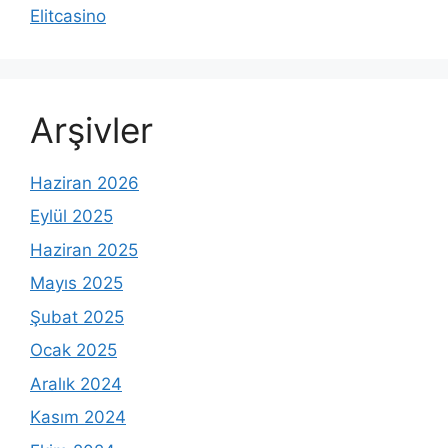
Elitcasino
Arşivler
Haziran 2026
Eylül 2025
Haziran 2025
Mayıs 2025
Şubat 2025
Ocak 2025
Aralık 2024
Kasım 2024