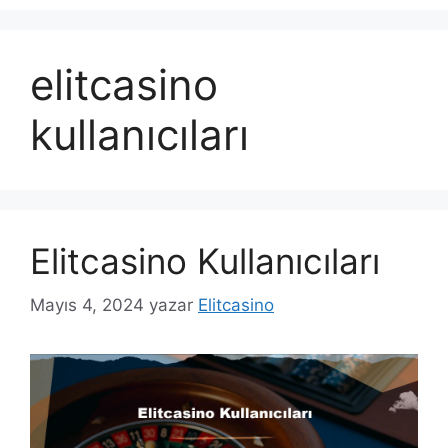
elitcasino
kullanıcıları
Elitcasino Kullanıcıları
Mayıs 4, 2024
yazar
Elitcasino