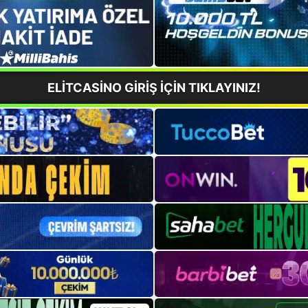
ELİTCASİNO GİRİŞ İÇİN TIKLAYINIZ!