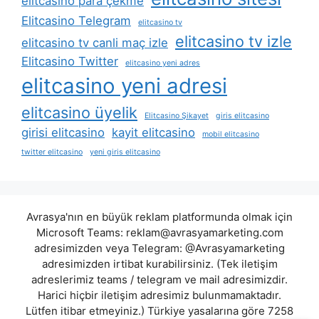
elitcasino para çekme
Elitcasino Telegram
elitcasino tv
elitcasino tv izle
elitcasino tv canli maç izle
Elitcasino Twitter
elitcasino yeni adres
elitcasino yeni adresi
elitcasino üyelik
Elitcasino Şikayet
giris elitcasino
girisi elitcasino
kayit elitcasino
mobil elitcasino
twitter elitcasino
yeni giris elitcasino
Avrasya'nın en büyük reklam platformunda olmak için
Microsoft Teams:
reklam@avrasyamarketing.com
adresimizden veya Telegram: @Avrasyamarketing
adresimizden irtibat kurabilirsiniz. (Tek iletişim
adreslerimiz teams / telegram ve mail adresimizdir.
Harici hiçbir iletişim adresimiz bulunmamaktadır.
Lütfen itibar etmeyiniz.) Türkiye yasalarına göre 7258