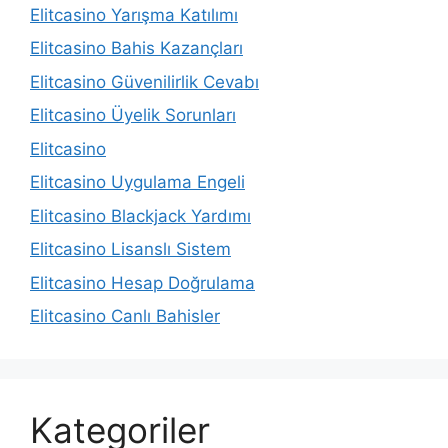
Elitcasino Yarışma Katılımı
Elitcasino Bahis Kazançları
Elitcasino Güvenilirlik Cevabı
Elitcasino Üyelik Sorunları
Elitcasino
Elitcasino Uygulama Engeli
Elitcasino Blackjack Yardımı
Elitcasino Lisanslı Sistem
Elitcasino Hesap Doğrulama
Elitcasino Canlı Bahisler
Kategoriler