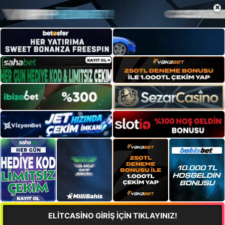
×
ELİTCASİNO GİRİŞ İÇİN TIKLAYINIZ!