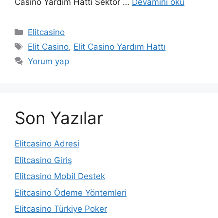
Casino Yardım Hattı Sektör …
Devamını oku
Kategoriler
Elitcasino
Etiketler
Elit Casino
,
Elit Casino Yardım Hattı
Yorum yap
Son Yazılar
Elitcasino Adresi
Elitcasino Giriş
Elitcasino Mobil Destek
Elitcasino Ödeme Yöntemleri
Elitcasino Türkiye Poker