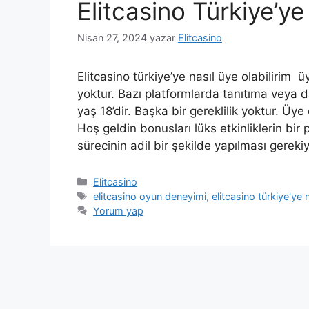
Elitcasino Türkiye’ye
Nisan 27, 2024
yazar
Elitcasino
Elitcasino türkiye’ye nasıl üye olabilirim ü
yoktur. Bazı platformlarda tanıtıma veya d
yaş 18’dir. Başka bir gereklilik yoktur. Ü
Hoş geldin bonusları lüks etkinliklerin bir 
sürecinin adil bir şekilde yapılması gerek
Kategoriler
Elitcasino
Etiketler
elitcasino oyun deneyimi
,
elitcasino türkiye'ye n
Yorum yap