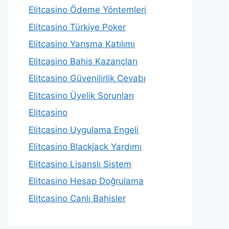
Elitcasino Ödeme Yöntemleri
Elitcasino Türkiye Poker
Elitcasino Yarışma Katılımı
Elitcasino Bahis Kazançları
Elitcasino Güvenilirlik Cevabı
Elitcasino Üyelik Sorunları
Elitcasino
Elitcasino Uygulama Engeli
Elitcasino Blackjack Yardımı
Elitcasino Lisanslı Sistem
Elitcasino Hesap Doğrulama
Elitcasino Canlı Bahisler