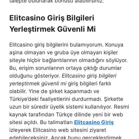
talepte bulunarak bonusu alabilirsiniz.
Elitcasino Giriş Bilgileri
Yerleştirmek Güvenli Mi
Elitcasino giriş bilgilerini bulamıyorum. Konuya
aşina olmayan ve gruba üye olmayan kişiler
siteyle hiçbir bağlantılarının olmadığını söylüyor.
Bu, erişim sorunlarının ortaya çıktığı durumlar
olduğunu gösteriyor.
Elitcasino giriş bilgileri
yerleştirmek güvenli mi
giriş bilgileri farklı
olabilir. Yine de şirket kapanmadı ve
Türkiye’deki faaliyetlerini durdurmadı. Şirkette
uzun bir süredir üyelik sistemi kullanılıyor. Resmi
kaynak tarafından Türkçe dilinde yeni bir web
sitesi açıldı. Bu talimatları
Elitcasino Giriş
izleyerek Elitcasino web sitesini ziyaret
edebileceksiniz. Ancak bunu gerçekleştirmek