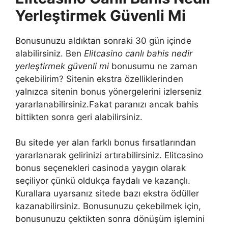
Yerleştirmek Güvenli Mi
Bonusunuzu aldıktan sonraki 30 gün içinde
alabilirsiniz. Ben
Elitcasino canlı bahis nedir
yerleştirmek güvenli mi
bonusumu ne zaman
çekebilirim? Sitenin ekstra özelliklerinden
yalnızca sitenin bonus yönergelerini izlerseniz
yararlanabilirsiniz.Fakat paranızı ancak bahis
bittikten sonra geri alabilirsiniz.
Bu sitede yer alan farklı bonus fırsatlarından
yararlanarak gelirinizi artırabilirsiniz. Elitcasino
bonus seçenekleri casinoda yaygın olarak
seçiliyor çünkü oldukça faydalı ve kazançlı.
Kurallara uyarsanız sitede bazı ekstra ödüller
kazanabilirsiniz. Bonusunuzu çekebilmek için,
bonusunuzu çektikten sonra dönüşüm işlemini