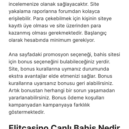
incelemenize olanak sağlayacaktır. Site
yakalama raporlarına forumdan kolayca
erişilebilir. Para çekebilmek için kişinin siteye
kayıtlı üye olması ve site üzerinden para
kazanmış olması gerekmektedir. Başlangıç ​​
olarak hesabında minimum gerekiyor.
Ana sayfadaki promosyon seçeneği, bahis sitesi
için bonus seçeneğini bulabileceğiniz yerdir.
Site, bonus kurallarına uymanız durumunda
ekstra avantajlar elde etmenizi sağlar. Bonus
kurallarına uyarsanız bonusu geri alabilirsiniz.
Artık bonustan herhangi bir sorun yaşamadan
yararlanabilirsiniz. Bonus ödeme koşulları
kampanyadan kampanyaya farklılık
göstermektedir.
Elitcasino Canlı Bahis Nedir