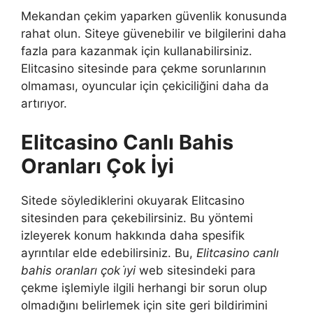
Mekandan çekim yaparken güvenlik konusunda
rahat olun. Siteye güvenebilir ve bilgilerini daha
fazla para kazanmak için kullanabilirsiniz.
Elitcasino sitesinde para çekme sorunlarının
olmaması, oyuncular için çekiciliğini daha da
artırıyor.
Elitcasino Canlı Bahis
Oranları Çok İyi
Sitede söylediklerini okuyarak Elitcasino
sitesinden para çekebilirsiniz. Bu yöntemi
izleyerek konum hakkında daha spesifik
ayrıntılar elde edebilirsiniz. Bu,
Elitcasino canlı
bahis oranları çok i̇yi
web sitesindeki para
çekme işlemiyle ilgili herhangi bir sorun olup
olmadığını belirlemek için site geri bildirimini