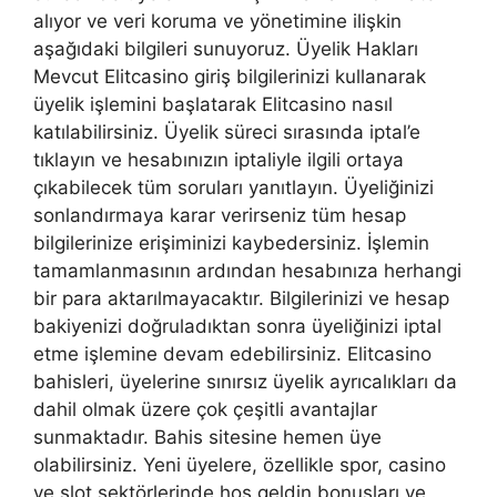
alıyor ve veri koruma ve yönetimine ilişkin
aşağıdaki bilgileri sunuyoruz. Üyelik Hakları
Mevcut Elitcasino giriş bilgilerinizi kullanarak
üyelik işlemini başlatarak Elitcasino nasıl
katılabilirsiniz. Üyelik süreci sırasında iptal’e
tıklayın ve hesabınızın iptaliyle ilgili ortaya
çıkabilecek tüm soruları yanıtlayın. Üyeliğinizi
sonlandırmaya karar verirseniz tüm hesap
bilgilerinize erişiminizi kaybedersiniz. İşlemin
tamamlanmasının ardından hesabınıza herhangi
bir para aktarılmayacaktır. Bilgilerinizi ve hesap
bakiyenizi doğruladıktan sonra üyeliğinizi iptal
etme işlemine devam edebilirsiniz. Elitcasino
bahisleri, üyelerine sınırsız üyelik ayrıcalıkları da
dahil olmak üzere çok çeşitli avantajlar
sunmaktadır. Bahis sitesine hemen üye
olabilirsiniz. Yeni üyelere, özellikle spor, casino
ve slot sektörlerinde hoş geldin bonusları ve