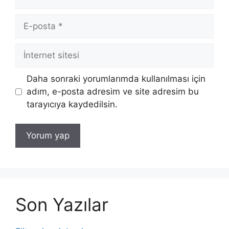
E-
posta
İnternet
sitesi
Daha sonraki yorumlarımda kullanılması için
adım, e-posta adresim ve site adresim bu
tarayıcıya kaydedilsin.
Son Yazılar