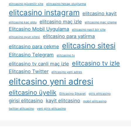
elitcasino güvenilir site
elitcasino hesap oluşturma
elitcasino instagram
elitcasino kayit
elitcasino maç izle
elitcasino kaç oldu
elitcasino maç i̇zleme
Elitcasino Mobil Uygulama
elitcasino nasil bir site
elitcasino para yatirma
elitcasino oyun sitesi
elitcasino sitesi
elitcasino para çekme
Elitcasino Telegram
elitcasino tv
elitcasino tv izle
elitcasino tv canli maç izle
Elitcasino Twitter
elitcasino yeni adres
elitcasino yeni adresi
elitcasino üyelik
Elitcasino Şikayet
giris elitcasino
girisi elitcasino
kayit elitcasino
mobil elitcasino
twitter elitcasino
yeni giris elitcasino