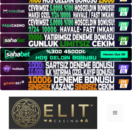
İçeriğe
atla
Menü