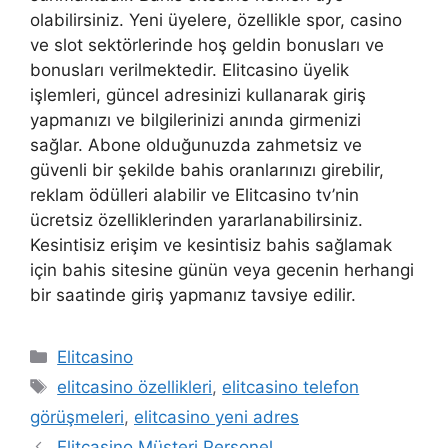
olabilirsiniz. Yeni üyelere, özellikle spor, casino
ve slot sektörlerinde hoş geldin bonusları ve
bonusları verilmektedir. Elitcasino üyelik
işlemleri, güncel adresinizi kullanarak giriş
yapmanızı ve bilgilerinizi anında girmenizi
sağlar. Abone olduğunuzda zahmetsiz ve
güvenli bir şekilde bahis oranlarınızı girebilir,
reklam ödülleri alabilir ve Elitcasino tv’nin
ücretsiz özelliklerinden yararlanabilirsiniz.
Kesintisiz erişim ve kesintisiz bahis sağlamak
için bahis sitesine günün veya gecenin herhangi
bir saatinde giriş yapmanız tavsiye edilir.
Kategoriler
Elitcasino
Etiketler
elitcasino özellikleri
,
elitcasino telefon
görüşmeleri
,
elitcasino yeni adres
Elitcasino Müşteri Personel