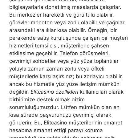
bilgisayarlarla donatılmış masalarda çalışırlar.
Bu merkezler hareketli ve gürültülü olabilir,
görevler monoton veya zorlu olabilir ve çağrılar
arasındaki aralıklar kısa olabilir. Örneğin, bir
perakende satış kuruluşunda çalışan bir müşteri
hizmetleri temsilcisi, müşterilerle şahsen
etkileşime geçebilir. Telefon görüşmeleri,
çevrimiçi sohbetler veya yüz yüze toplantılar
yoluyla zaman zaman zorlu veya öfkeli
müşterilerle karşılaşırsınız; bu zorlayıcı olabilir,
ancak bu hizmetle yüz yüze iletişim mümkün
değildir.
Elitcasino özellikleri
kullanıcıları olarak
birbirimize destek olmak bizim
sorumluluğumuzdur. Lütfen mümkün olan en
kısa sürede başvurunuzu çevrimiçi olarak
gönderin. Bu, Elitcasino müşterilerinin emanet
hesabına emanet ettiği parayı koruma