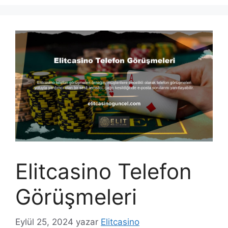
Elitcasino Telefon
Görüşmeleri
Eylül 25, 2024
yazar
Elitcasino