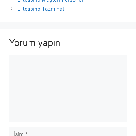
Elitcasino Tazminat
Yorum yapın
Yorum
İsim