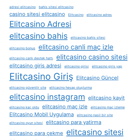
adresi elitcasino
bahis sitesi elitcasino
casino sitesi elitcasino
Elitcasino
elitcasino adres
Elitcasino Adresi
elitcasino bahis
elitcasino bahis sitesi
elitcasino canli maç izle
elitcasino bonus
elitcasino casino sitesi
elitcasino canlı destek hattı
elitcasino giris adresi
elitcasino girisi
elitcasino giris yap
Elitcasino Giriş
Elitcasino Güncel
elitcasino güvenilir site
elitcasino hesap oluşturma
elitcasino instagram
elitcasino kayit
elitcasino maç izle
elitcasino kaç oldu
elitcasino maç i̇zleme
Elitcasino Mobil Uygulama
elitcasino nasil bir site
elitcasino para yatirma
elitcasino oyun sitesi
elitcasino sitesi
elitcasino para çekme