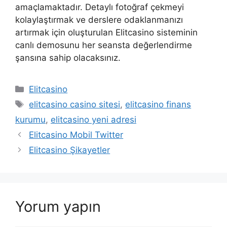
amaçlamaktadır. Detaylı fotoğraf çekmeyi
kolaylaştırmak ve derslere odaklanmanızı
artırmak için oluşturulan Elitcasino sisteminin
canlı demosunu her seansta değerlendirme
şansına sahip olacaksınız.
Kategoriler
Elitcasino
Etiketler
elitcasino casino sitesi
,
elitcasino finans
kurumu
,
elitcasino yeni adresi
Elitcasino Mobil Twitter
Elitcasino Şikayetler
Yorum yapın