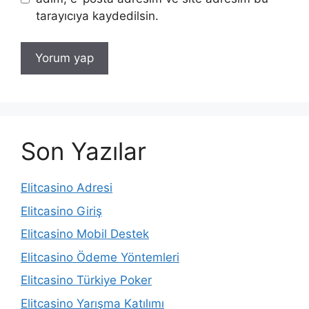
tarayıcıya kaydedilsin.
Son Yazılar
Elitcasino Adresi
Elitcasino Giriş
Elitcasino Mobil Destek
Elitcasino Ödeme Yöntemleri
Elitcasino Türkiye Poker
Elitcasino Yarışma Katılımı