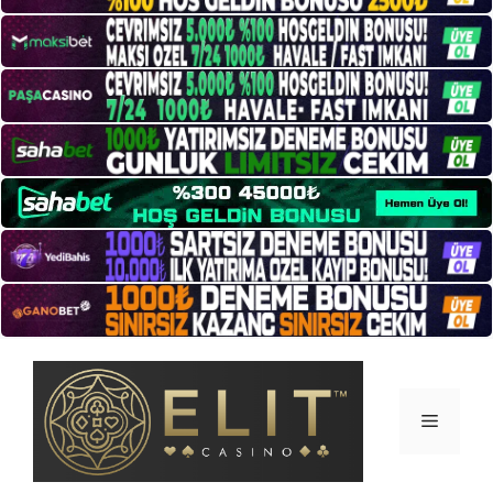
İçeriğe
atla
Menü