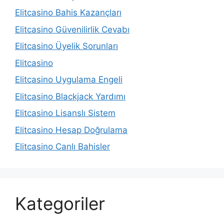
Elitcasino Bahis Kazançları
Elitcasino Güvenilirlik Cevabı
Elitcasino Üyelik Sorunları
Elitcasino
Elitcasino Uygulama Engeli
Elitcasino Blackjack Yardımı
Elitcasino Lisanslı Sistem
Elitcasino Hesap Doğrulama
Elitcasino Canlı Bahisler
Kategoriler