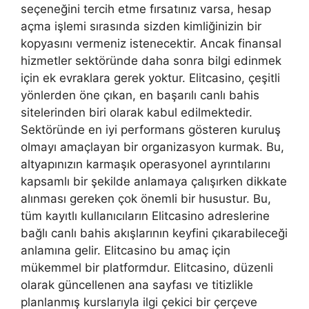
seçeneğini tercih etme fırsatınız varsa, hesap
açma işlemi sırasında sizden kimliğinizin bir
kopyasını vermeniz istenecektir. Ancak finansal
hizmetler sektöründe daha sonra bilgi edinmek
için ek evraklara gerek yoktur. Elitcasino, çeşitli
yönlerden öne çıkan, en başarılı canlı bahis
sitelerinden biri olarak kabul edilmektedir.
Sektöründe en iyi performans gösteren kuruluş
olmayı amaçlayan bir organizasyon kurmak. Bu,
altyapınızın karmaşık operasyonel ayrıntılarını
kapsamlı bir şekilde anlamaya çalışırken dikkate
alınması gereken çok önemli bir husustur. Bu,
tüm kayıtlı kullanıcıların Elitcasino adreslerine
bağlı canlı bahis akışlarının keyfini çıkarabileceği
anlamına gelir. Elitcasino bu amaç için
mükemmel bir platformdur. Elitcasino, düzenli
olarak güncellenen ana sayfası ve titizlikle
planlanmış kurslarıyla ilgi çekici bir çerçeve