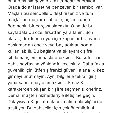
önündeki simgeye dikkat etmeniz önemlidir.
Orada dolar işaretine benzeyen bir sembol var.
Maçları bu sembolle birleştirirseniz ve tüm
maçlar bu maçlara sahipse, açılan kupon
ödemenin bir parçası olacaktır. O halde bu
sayfadaki bu özel fırsattan yararlanın. Son
olarak, dördüncü oyun için kuponlar bu oyuna
başlamadan önce veya başladıktan sonra
kullanılabilir. Bu bağlantıya tıklayarak şifre
sıfırlama işlemini başlatacaksınız. Bu sefer canlı
bahis sayfasına yönlendirileceksiniz. Daha fazla
güvenlik için lütfen şifrenizi güvenli alana iki kez
girmeyi unutmayın. Aynı bilgilerle tekrar giriş
yaparsanız onay alamazsınız. En az 8
karakterden oluşan bir şifre seçmenizi öneririz.
Derhal müşteri hizmetleriyle iletişime geçin.
Dolayısıyla 3 gol atmak ceza alma olasılığını da
azaltıyor. Bu bahisçiler için çok önemlidir. 4