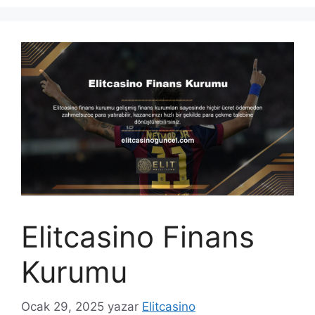
Elitcasino Finans
Kurumu
Ocak 29, 2025
yazar
Elitcasino