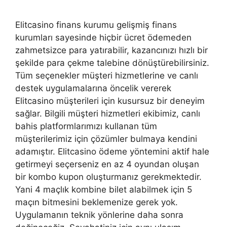
Elitcasino finans kurumu gelişmiş finans
kurumları sayesinde hiçbir ücret ödemeden
zahmetsizce para yatırabilir, kazancınızı hızlı bir
şekilde para çekme talebine dönüştürebilirsiniz.
Tüm seçenekler müşteri hizmetlerine ve canlı
destek uygulamalarına öncelik vererek
Elitcasino müşterileri için kusursuz bir deneyim
sağlar. Bilgili müşteri hizmetleri ekibimiz, canlı
bahis platformlarımızı kullanan tüm
müşterilerimiz için çözümler bulmaya kendini
adamıştır. Elitcasino ödeme yöntemini aktif hale
getirmeyi seçerseniz en az 4 oyundan oluşan
bir kombo kupon oluşturmanız gerekmektedir.
Yani 4 maçlık kombine bilet alabilmek için 5
maçın bitmesini beklemenize gerek yok.
Uygulamanın teknik yönlerine daha sonra