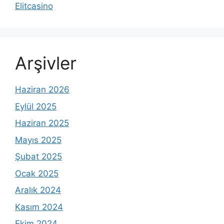
Elitcasino
Arşivler
Haziran 2026
Eylül 2025
Haziran 2025
Mayıs 2025
Şubat 2025
Ocak 2025
Aralık 2024
Kasım 2024
Ekim 2024