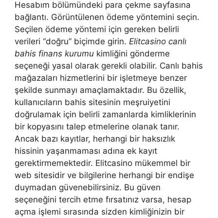
Hesabım bölümündeki para çekme sayfasına
bağlantı. Görüntülenen ödeme yöntemini seçin.
Seçilen ödeme yöntemi için gereken belirli
verileri “doğru” biçimde girin.
Elitcasino canlı
bahis finans kurumu
kimliğini gönderme
seçeneği yasal olarak gerekli olabilir. Canlı bahis
mağazaları hizmetlerini bir işletmeye benzer
şekilde sunmayı amaçlamaktadır. Bu özellik,
kullanıcıların bahis sitesinin meşruiyetini
doğrulamak için belirli zamanlarda kimliklerinin
bir kopyasını talep etmelerine olanak tanır.
Ancak bazı kayıtlar, herhangi bir haksızlık
hissinin yaşanmaması adına ek kayıt
gerektirmemektedir. Elitcasino mükemmel bir
web sitesidir ve bilgilerine herhangi bir endişe
duymadan güvenebilirsiniz. Bu güven
seçeneğini tercih etme fırsatınız varsa, hesap
açma işlemi sırasında sizden kimliğinizin bir