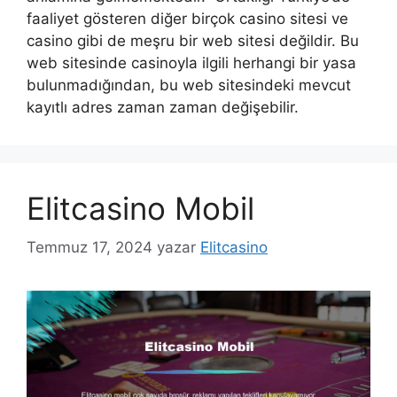
faaliyet gösteren diğer birçok casino sitesi ve
casino gibi de meşru bir web sitesi değildir. Bu
web sitesinde casinoyla ilgili herhangi bir yasa
bulunmadığından, bu web sitesindeki mevcut
kayıtlı adres zaman zaman değişebilir.
Elitcasino Mobil
Temmuz 17, 2024
yazar
Elitcasino