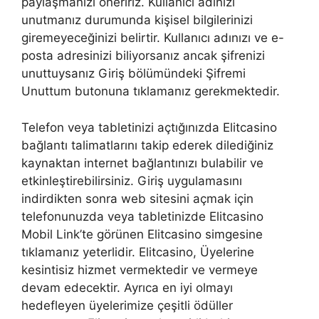
paylaşmanızı öneririz. Kullanıcı adınızı
unutmanız durumunda kişisel bilgilerinizi
giremeyeceğinizi belirtir. Kullanıcı adınızı ve e-
posta adresinizi biliyorsanız ancak şifrenizi
unuttuysanız Giriş bölümündeki Şifremi
Unuttum butonuna tıklamanız gerekmektedir.
Telefon veya tabletinizi açtığınızda Elitcasino
bağlantı talimatlarını takip ederek dilediğiniz
kaynaktan internet bağlantınızı bulabilir ve
etkinleştirebilirsiniz. Giriş uygulamasını
indirdikten sonra web sitesini açmak için
telefonunuzda veya tabletinizde Elitcasino
Mobil Link’te görünen Elitcasino simgesine
tıklamanız yeterlidir. Elitcasino, Üyelerine
kesintisiz hizmet vermektedir ve vermeye
devam edecektir. Ayrıca en iyi olmayı
hedefleyen üyelerimize çeşitli ödüller