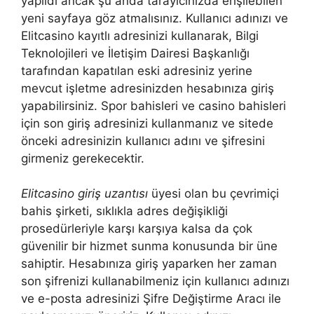
yapıldı ancak şu anda tarayıcınızda erişilebilen
yeni sayfaya göz atmalısınız. Kullanıcı adınızı ve
Elitcasino kayıtlı adresinizi kullanarak, Bilgi
Teknolojileri ve İletişim Dairesi Başkanlığı
tarafından kapatılan eski adresiniz yerine
mevcut işletme adresinizden hesabınıza giriş
yapabilirsiniz. Spor bahisleri ve casino bahisleri
için son giriş adresinizi kullanmanız ve sitede
önceki adresinizin kullanıcı adını ve şifresini
girmeniz gerekecektir.
Elitcasino giriş uzantısı
üyesi olan bu çevrimiçi
bahis şirketi, sıklıkla adres değişikliği
prosedürleriyle karşı karşıya kalsa da çok
güvenilir bir hizmet sunma konusunda bir üne
sahiptir. Hesabınıza giriş yaparken her zaman
son şifrenizi kullanabilmeniz için kullanıcı adınızı
ve e-posta adresinizi Şifre Değiştirme Aracı ile