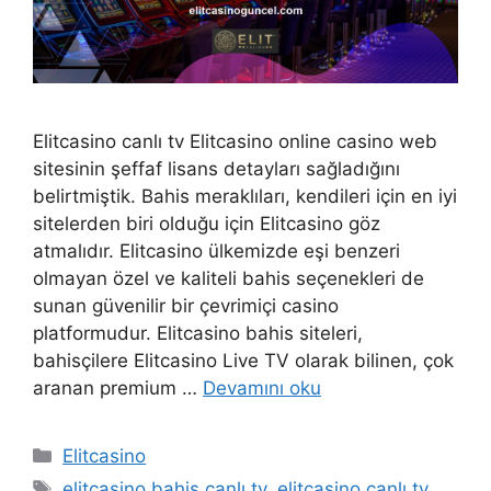
Elitcasino canlı tv Elitcasino online casino web
sitesinin şeffaf lisans detayları sağladığını
belirtmiştik. Bahis meraklıları, kendileri için en iyi
sitelerden biri olduğu için Elitcasino göz
atmalıdır. Elitcasino ülkemizde eşi benzeri
olmayan özel ve kaliteli bahis seçenekleri de
sunan güvenilir bir çevrimiçi casino
platformudur. Elitcasino bahis siteleri,
bahisçilere Elitcasino Live TV olarak bilinen, çok
aranan premium …
Devamını oku
Kategoriler
Elitcasino
Etiketler
elitcasino bahis canlı tv
,
elitcasino canlı tv
,