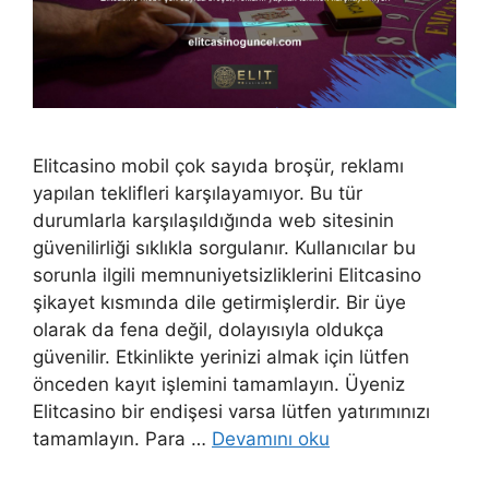
Elitcasino mobil çok sayıda broşür, reklamı
yapılan teklifleri karşılayamıyor. Bu tür
durumlarla karşılaşıldığında web sitesinin
güvenilirliği sıklıkla sorgulanır. Kullanıcılar bu
sorunla ilgili memnuniyetsizliklerini Elitcasino
şikayet kısmında dile getirmişlerdir. Bir üye
olarak da fena değil, dolayısıyla oldukça
güvenilir. Etkinlikte yerinizi almak için lütfen
önceden kayıt işlemini tamamlayın. Üyeniz
Elitcasino bir endişesi varsa lütfen yatırımınızı
tamamlayın. Para …
Devamını oku